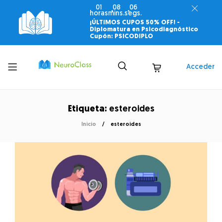
01
08
06
horas
mins.
segs.
¡ÚLTIMOS CUPOS 50% OFF! -
Diplomatura en Psicodiagnóstico
Cupón: PSICODIPLO
Toggle
Acceder
menu
Etiqueta:
esteroides
Inicio
esteroides