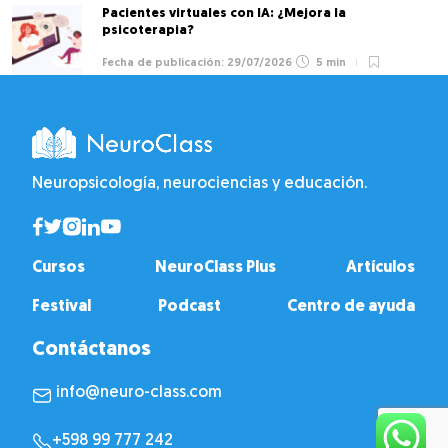
Pacientes virtuales con IA: ¿Mejora la
psicoterapia?
29/07/2026
5 min
Neuropsicología, neurociencias y educación.
Cursos
NeuroClass Plus
Artículos
Festival
Podcast
Centro de ayuda
Contáctanos
info@neuro-class.com
+598 99 777 242