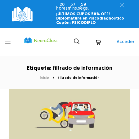
20
57
59
horas
mins.
segs.
¡ÚLTIMOS CUPOS 50% OFF! -
Diplomatura en Psicodiagnóstico
Cupón: PSICODIPLO
Toggle
Acceder
menu
Etiqueta:
filtrado de información
Inicio
filtrado de información