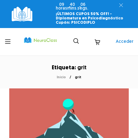
09
40
05
horas
mins.
segs.
¡ÚLTIMOS CUPOS 50% OFF! -
Diplomatura en Psicodiagnóstico
Cupón: PSICODIPLO
Toggle
Acceder
menu
Etiqueta:
grit
Inicio
grit