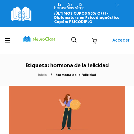
12
57
15
horas
mins.
segs.
¡ÚLTIMOS CUPOS 50% OFF! -
Diplomatura en Psicodiagnóstico
Cupón: PSICODIPLO
Toggle
Acceder
menu
Etiqueta:
hormona de la felicidad
Inicio
hormona de la felicidad