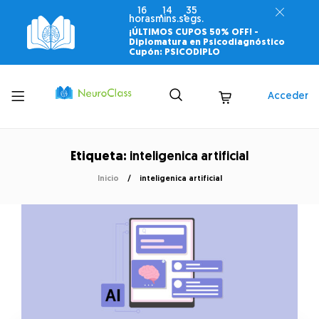
16
14
34
horas
mins.
segs.
¡ÚLTIMOS CUPOS 50% OFF! -
Diplomatura en Psicodiagnóstico
Cupón: PSICODIPLO
Toggle
Acceder
menu
Etiqueta:
inteligenica artificial
Inicio
inteligenica artificial