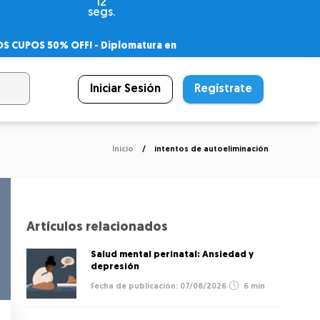
12
segs.
OS CUPOS 50% OFF! -
Diplomatura en
agnóstico
 PSICODIPLO
– Certificado Universitario
Iniciar Sesión
Regístrate
Inicio
intentos de autoeliminación
Artículos relacionados
Salud mental perinatal: Ansiedad y
depresión
07/08/2026
6 min