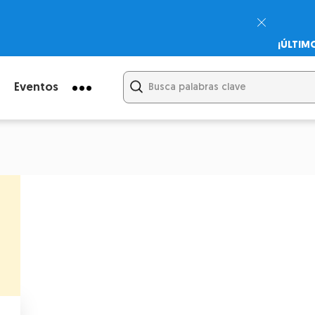
¡ÚLTIM
Psicodi
Cupón:
Eventos