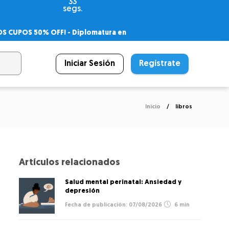
33
segs.
OS CUPOS 50% OFF! -
Diplomatura en
agnóstico
 PSICODIPLO
– Certificado Universitario
Iniciar Sesión
Regístrate
Inicio
libros
Artículos relacionados
Salud mental perinatal: Ansiedad y
depresión
07/08/2026
6 min