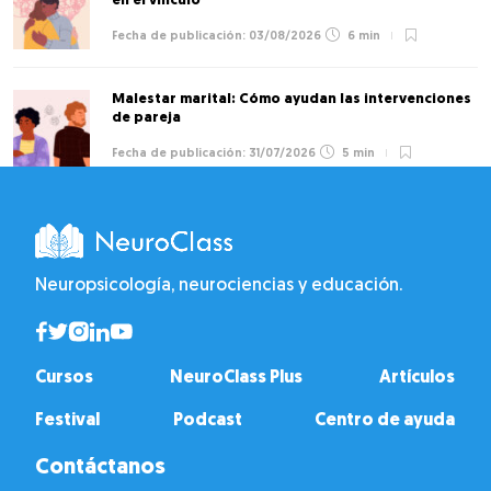
en el vínculo
03/08/2026
6 min
Malestar marital: Cómo ayudan las intervenciones
de pareja
31/07/2026
5 min
Neuropsicología, neurociencias y educación.
Cursos
NeuroClass Plus
Artículos
Festival
Podcast
Centro de ayuda
Contáctanos