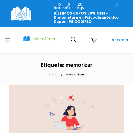
15
01
25
horas
mins.
segs.
¡ÚLTIMOS CUPOS 50% OFF! -
Diplomatura en Psicodiagnóstico
Cupón: PSICODIPLO
Toggle
Acceder
menu
Etiqueta:
memorizar
Inicio
memorizar