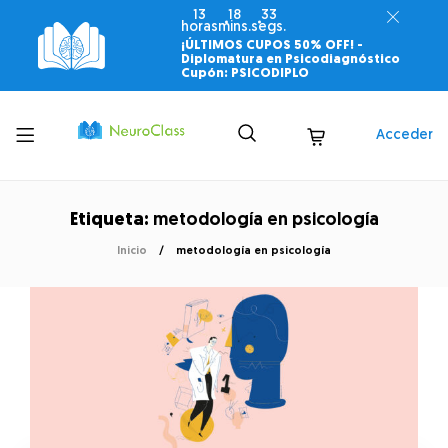
13
18
33
horas
mins.
segs.
¡ÚLTIMOS CUPOS 50% OFF! -
Diplomatura en Psicodiagnóstico
Cupón: PSICODIPLO
Toggle
Acceder
menu
Etiqueta:
metodología en psicología
Inicio
metodología en psicología