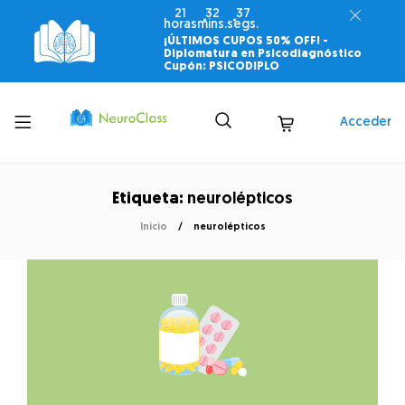
21
32
37
horas
mins.
segs.
¡ÚLTIMOS CUPOS 50% OFF! -
Diplomatura en Psicodiagnóstico
Cupón: PSICODIPLO
Toggle
Acceder
menu
Etiqueta:
neurolépticos
Inicio
neurolépticos