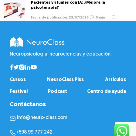
Pacientes virtuales con IA: ¿Mejora la
psicoterapia?
29/07/2026
5 min
Neuropsicología, neurociencias y educación.
Cursos
NeuroClass Plus
Artículos
Festival
Podcast
Centro de ayuda
Contáctanos
info@neuro-class.com
+598 99 777 242