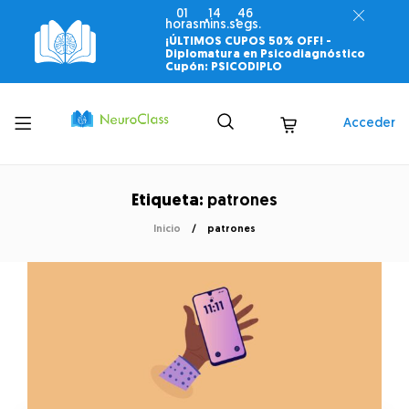
01
14
46
horas
mins.
segs.
¡ÚLTIMOS CUPOS 50% OFF! -
Diplomatura en Psicodiagnóstico
Cupón: PSICODIPLO
Toggle
Acceder
menu
Etiqueta:
patrones
Inicio
patrones