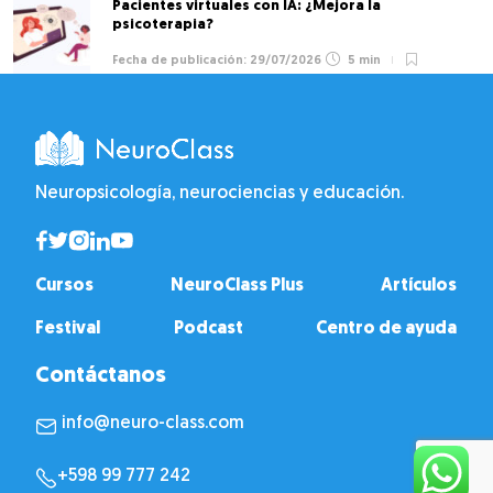
Pacientes virtuales con IA: ¿Mejora la
psicoterapia?
29/07/2026
5 min
Neuropsicología, neurociencias y educación.
Cursos
NeuroClass Plus
Artículos
Festival
Podcast
Centro de ayuda
Contáctanos
info@neuro-class.com
+598 99 777 242