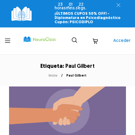
23
01
21
horas
mins.
segs.
¡ÚLTIMOS CUPOS 50% OFF! -
Diplomatura en Psicodiagnóstico
Cupón: PSICODIPLO
Toggle
Acceder
menu
Etiqueta:
Paul Gilbert
Inicio
Paul Gilbert