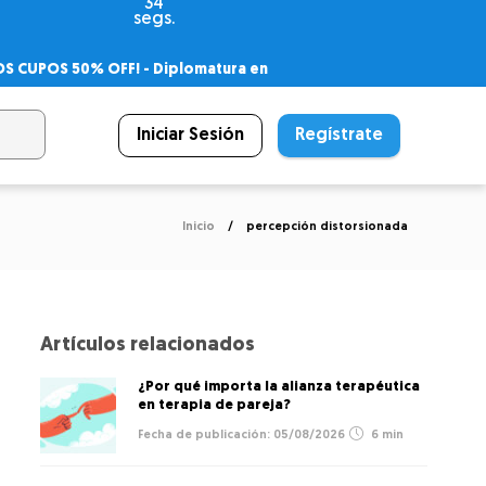
34
segs.
OS CUPOS 50% OFF! -
Diplomatura en
agnóstico
 PSICODIPLO
– Certificado Universitario
Iniciar Sesión
Regístrate
Inicio
percepción distorsionada
Artículos relacionados
¿Por qué importa la alianza terapéutica
en terapia de pareja?
05/08/2026
6 min