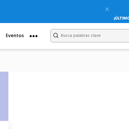
¡ÚLTIM
Psicodi
Cupón:
Eventos