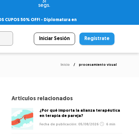
31
segs.
OS CUPOS 50% OFF! -
Diplomatura en
agnóstico
 PSICODIPLO
– Certificado Universitario
Iniciar Sesión
Regístrate
Inicio
procesamiento visual
Artículos relacionados
¿Por qué importa la alianza terapéutica
en terapia de pareja?
05/08/2026
6 min