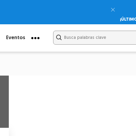
¡ÚLTIM
Psicodi
Cupón:
Eventos