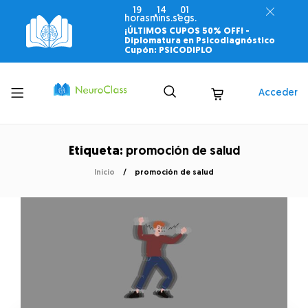
19
14
00
horas
mins.
segs.
¡ÚLTIMOS CUPOS 50% OFF! -
Diplomatura en Psicodiagnóstico
Cupón: PSICODIPLO
Toggle
Acceder
menu
Etiqueta:
promoción de salud
Inicio
promoción de salud