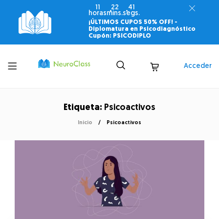
11
22
41
horas
mins.
segs.
¡ÚLTIMOS CUPOS 50% OFF! -
Diplomatura en Psicodiagnóstico
Cupón: PSICODIPLO
Toggle
Acceder
menu
Etiqueta:
Psicoactivos
Inicio
Psicoactivos