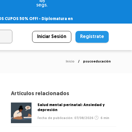
46
segs.
OS CUPOS 50% OFF! -
Diplomatura en
agnóstico
 PSICODIPLO
– Certificado Universitario
Iniciar Sesión
Regístrate
Inicio
psucoeducación
Artículos relacionados
Salud mental perinatal: Ansiedad y
depresión
07/08/2026
6 min