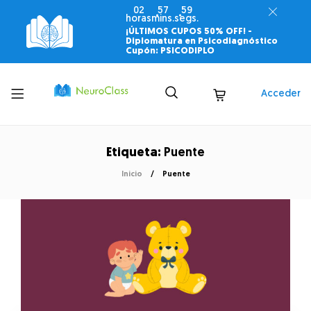
02
57
59
horas
mins.
segs.
¡ÚLTIMOS CUPOS 50% OFF! -
Diplomatura en Psicodiagnóstico
Cupón: PSICODIPLO
Toggle
Acceder
menu
Etiqueta:
Puente
Inicio
Puente