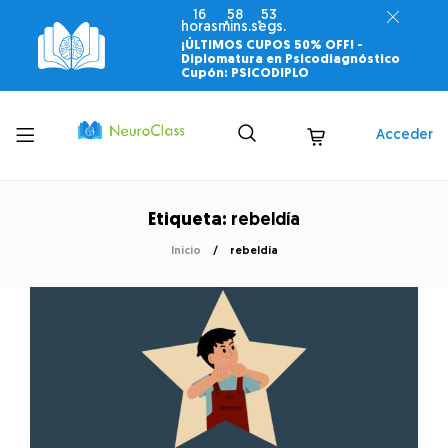
16
58
53
horas
mins.
segs.
¡ÚLTIMOS CUPOS 50% OFF! -
Diplomatura en Psicodiagnóstico
Cupón: PSICODIPLO
Toggle
Acceder
menu
Etiqueta:
rebeldía
Inicio
rebeldía