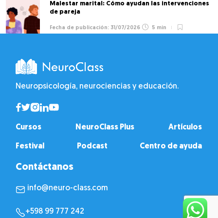
Malestar marital: Cómo ayudan las intervenciones
de pareja
31/07/2026
5 min
Neuropsicología, neurociencias y educación.
Cursos
NeuroClass Plus
Artículos
Festival
Podcast
Centro de ayuda
Contáctanos
info@neuro-class.com
+598 99 777 242