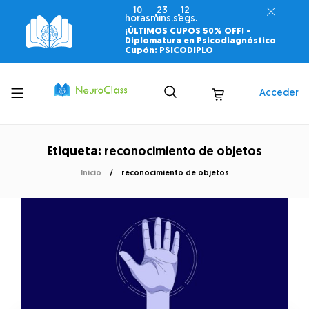
10
23
11
horas
mins.
segs.
¡ÚLTIMOS CUPOS 50% OFF! -
Diplomatura en Psicodiagnóstico
Cupón: PSICODIPLO
Toggle
Acceder
menu
Etiqueta:
reconocimiento de objetos
Inicio
reconocimiento de objetos