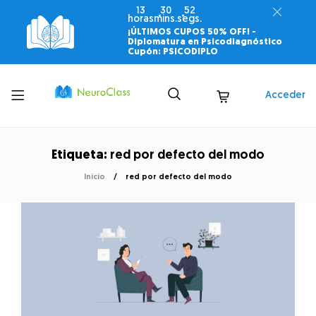
13
30
51
horas
mins.
segs.
¡ÚLTIMOS CUPOS 50% OFF! -
Diplomatura en Psicodiagnóstico
Cupón: PSICODIPLO
Toggle
Acceder
menu
Etiqueta:
red por defecto del modo
Inicio
red por defecto del modo