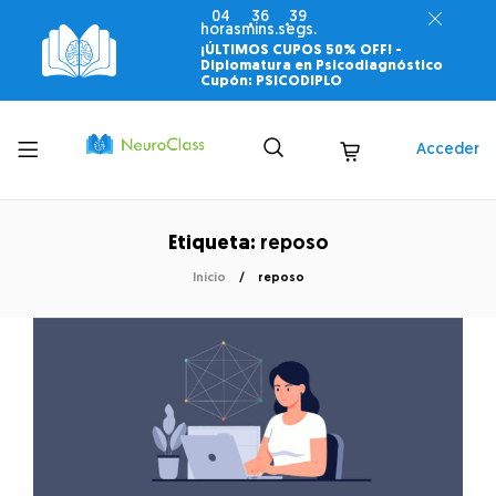
04
36
39
horas
mins.
segs.
¡ÚLTIMOS CUPOS 50% OFF! -
Diplomatura en Psicodiagnóstico
Cupón: PSICODIPLO
Toggle
Acceder
menu
Etiqueta:
reposo
Inicio
reposo