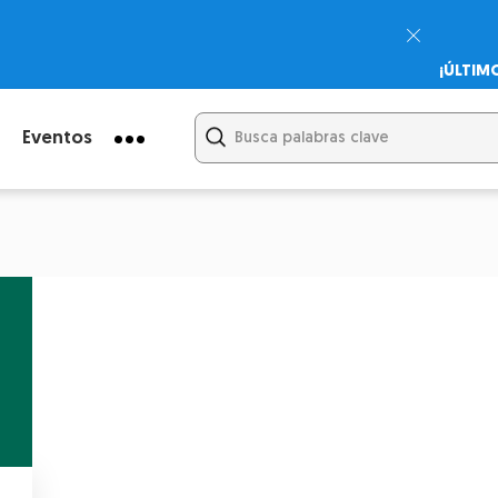
¡ÚLTIM
Psicodi
Cupón:
Eventos