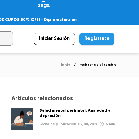
41
segs.
OS CUPOS 50% OFF! -
Diplomatura en
agnóstico
 PSICODIPLO
– Certificado Universitario
Iniciar Sesión
Regístrate
Inicio
resistencia al cambio
Artículos relacionados
Salud mental perinatal: Ansiedad y
depresión
07/08/2026
6 min