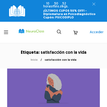
10
50
52
horas
mins.
segs.
¡ÚLTIMOS CUPOS 50% OFF! -
Diplomatura en Psicodiagnóstico
Cupón: PSICODIPLO
Toggle
Acceder
menu
Etiqueta:
satisfacción con la vida
Inicio
satisfacción con la vida