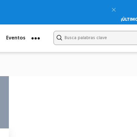
¡ÚLTIM
Psicodi
Cupón:
Eventos