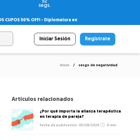
52
segs.
OS CUPOS 50% OFF! -
Diplomatura en
agnóstico
 PSICODIPLO
– Certificado Universitario
Iniciar Sesión
Regístrate
Inicio
sesgo de negatividad
Artículos relacionados
¿Por qué importa la alianza terapéutica
en terapia de pareja?
05/08/2026
6 min