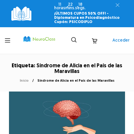
11
22
17
horas
mins.
segs.
¡ÚLTIMOS CUPOS 50% OFF! -
Diplomatura en Psicodiagnóstico
Cupón: PSICODIPLO
Toggle
Acceder
menu
Etiqueta:
Síndrome de Alicia en el País de las
Maravillas
Inicio
Síndrome de Alicia en el País de las Maravillas