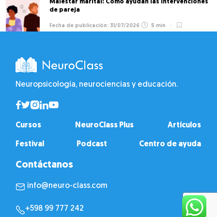
Malestar marital: Cómo ayudan las intervenciones
de pareja
31/07/2026
5 min
Neuropsicología, neurociencias y educación.
Cursos
NeuroClass Plus
Artículos
Festival
Podcast
Centro de ayuda
Contáctanos
info@neuro-class.com
+598 99 777 242