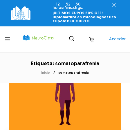
12
52
50
horas
mins.
segs.
¡ÚLTIMOS CUPOS 50% OFF! -
Diplomatura en Psicodiagnóstico
Cupón: PSICODIPLO
Toggle
Acceder
menu
Etiqueta:
somatoparafrenia
Inicio
somatoparafrenia