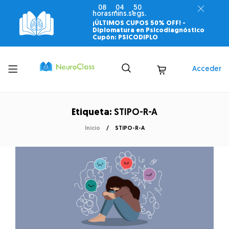
08
04
50
horas
mins.
segs.
¡ÚLTIMOS CUPOS 50% OFF! -
Diplomatura en Psicodiagnóstico
Cupón: PSICODIPLO
Toggle
Acceder
menu
Etiqueta:
STIPO-R-A
Inicio
STIPO-R-A