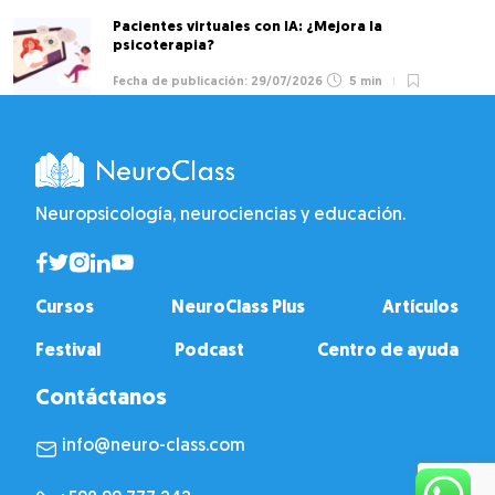
Pacientes virtuales con IA: ¿Mejora la
psicoterapia?
29/07/2026
5 min
Neuropsicología, neurociencias y educación.
Cursos
NeuroClass Plus
Artículos
Festival
Podcast
Centro de ayuda
Contáctanos
info@neuro-class.com