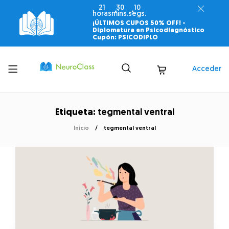
21
30
10
horas
mins.
segs.
¡ÚLTIMOS CUPOS 50% OFF! -
Diplomatura en Psicodiagnóstico
Cupón: PSICODIPLO
Toggle
Acceder
menu
Etiqueta:
tegmental ventral
Inicio
tegmental ventral