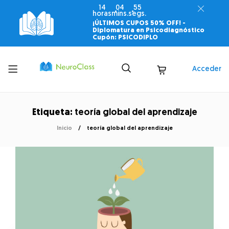
14
04
54
horas
mins.
segs.
¡ÚLTIMOS CUPOS 50% OFF! -
Diplomatura en Psicodiagnóstico
Cupón: PSICODIPLO
Toggle
Acceder
menu
Etiqueta:
teoría global del aprendizaje
Inicio
teoría global del aprendizaje