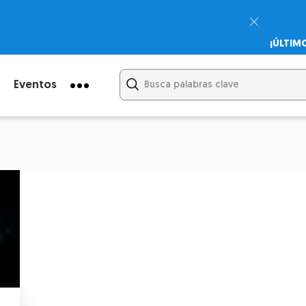
¡ÚLTIM
Psicodi
Cupón:
Eventos