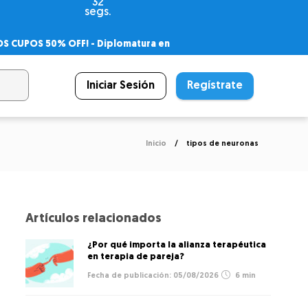
31
segs.
OS CUPOS 50% OFF! -
Diplomatura en
agnóstico
 PSICODIPLO
– Certificado Universitario
Iniciar Sesión
Regístrate
Inicio
tipos de neuronas
Artículos relacionados
¿Por qué importa la alianza terapéutica
en terapia de pareja?
05/08/2026
6 min