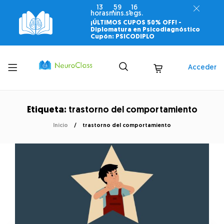
13
59
16
horas
mins.
segs.
¡ÚLTIMOS CUPOS 50% OFF! -
Diplomatura en Psicodiagnóstico
Cupón: PSICODIPLO
Toggle
Acceder
menu
Etiqueta:
trastorno del comportamiento
Inicio
trastorno del comportamiento