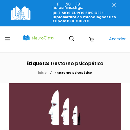
11
50
18
horas
mins.
segs.
¡ÚLTIMOS CUPOS 50% OFF! -
Diplomatura en Psicodiagnóstico
Cupón: PSICODIPLO
Toggle
Acceder
menu
Etiqueta:
trastorno psicopático
Inicio
trastorno psicopático