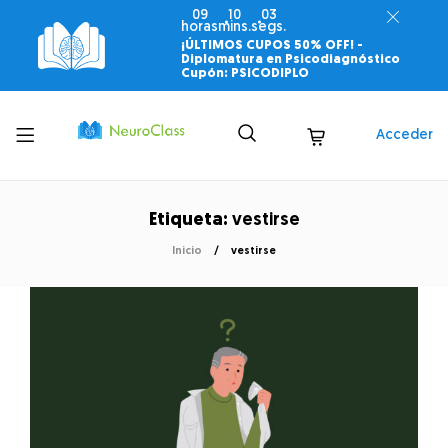
09
10
03
horas
mins.
segs.
¡ÚLTIMOS CUPOS 50% OFF! -
Diplomatura en Psicodiagnóstico
Cupón: PSICODIPLO
Toggle
Acceder
menu
Etiqueta:
vestirse
Inicio
vestirse