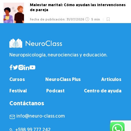
Malestar marital: Cómo ayudan las intervenciones
de pareja
31/07/2026
5 min
Neuropsicología, neurociencias y educación.
Cursos
NeuroClass Plus
Artículos
Festival
Podcast
Centro de ayuda
Contáctanos
info@neuro-class.com
+598 99 777 242