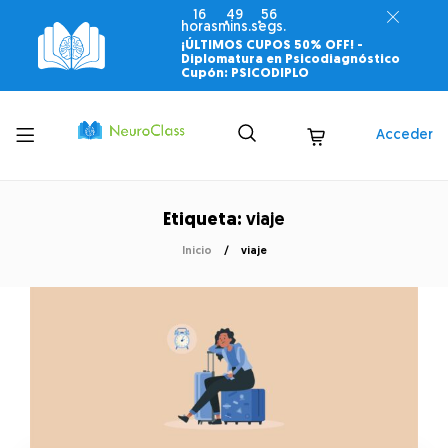
16
49
56
horas
mins.
segs.
¡ÚLTIMOS CUPOS 50% OFF! -
Diplomatura en Psicodiagnóstico
Cupón: PSICODIPLO
Toggle
Acceder
menu
Etiqueta:
viaje
Inicio
viaje