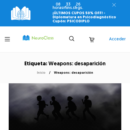
08
33
26
horas
mins.
segs.
¡ÚLTIMOS CUPOS 50% OFF! -
Diplomatura en Psicodiagnóstico
Cupón: PSICODIPLO
Toggle
Acceder
menu
Etiqueta:
Weapons: desaparición
Inicio
Weapons: desaparición