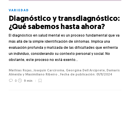
VARIEDAD
Diagnóstico y transdiagnóstico:
¿Qué sabemos hasta ahora?
El diagnóstico en salud mental es un proceso fundamental que va
más allá de la simple identificación de síntomas. Implica una
evaluación profunda y matizada de las dificultades que enfrenta
un individuo, considerando su contexto personal y social. No
obstante, este proceso no está exento…
Mathias Rojas
,
Joaquin Carciroma
,
Georgina Dell Arciprete
,
Damaris
Almeida
y
Maximiliano Ribeiro
,
01/11/2024
0
9 min