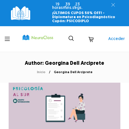
19
39
22
horas
mins.
segs.
¡ÚLTIMOS CUPOS 50% OFF! -
Diplomatura en Psicodiagnóstico
Cupón: PSICODIPLO
Toggle
Acceder
menu
Author: Georgina Dell Arciprete
Inicio
Georgina Dell Arciprete