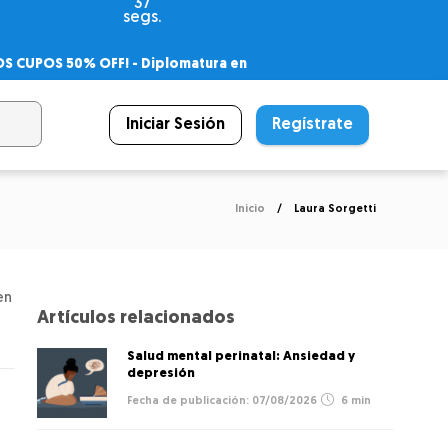
37
segs.
OS CUPOS 50% OFF! -
Diplomatura en
agnóstico
 PSICODIPLO
– Certificado Universitario
Iniciar Sesión
Regístrate
Inicio
Laura Sorgetti
en
Artículos relacionados
Salud mental perinatal: Ansiedad y
depresión
07/08/2026
6 min