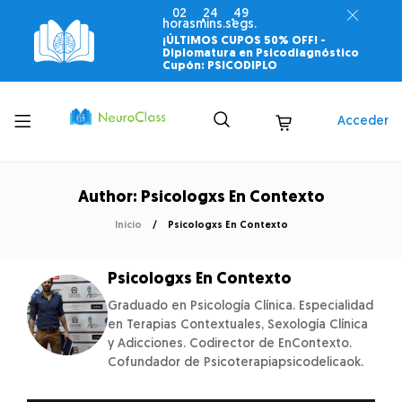
02
24
49
horas
mins.
segs.
¡ÚLTIMOS CUPOS 50% OFF! -
Diplomatura en Psicodiagnóstico
Cupón: PSICODIPLO
Toggle
Acceder
menu
Author: Psicologxs En Contexto
Inicio
Psicologxs En Contexto
Psicologxs En Contexto
Graduado en Psicología Clínica. Especialidad
en Terapias Contextuales, Sexología Clínica
y Adicciones. Codirector de EnContexto.
Cofundador de Psicoterapiapsicodelicaok.