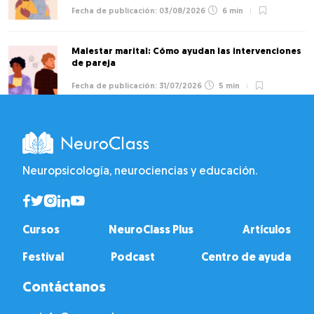
03/08/2026
6 min
Malestar marital: Cómo ayudan las intervenciones
de pareja
31/07/2026
5 min
Neuropsicología, neurociencias y educación.
Cursos
NeuroClass Plus
Artículos
Festival
Podcast
Centro de ayuda
Contáctanos