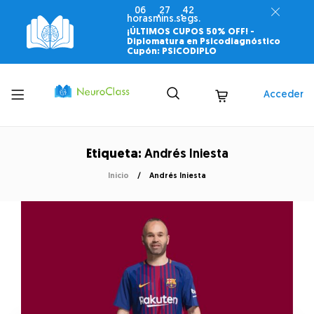
06
27
42
horas
mins.
segs.
¡ÚLTIMOS CUPOS 50% OFF! -
Diplomatura en Psicodiagnóstico
Cupón: PSICODIPLO
Toggle
Acceder
menu
Etiqueta:
Andrés Iniesta
Inicio
Andrés Iniesta