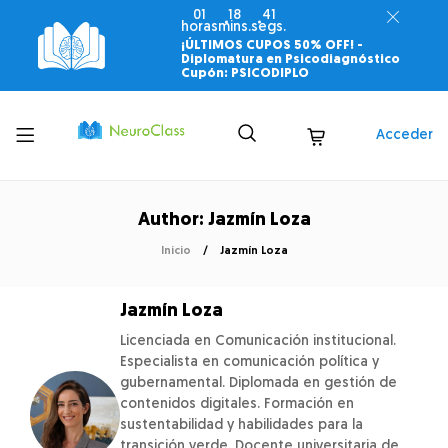
01
18
40
horas
mins.
segs.
¡ÚLTIMOS CUPOS 50% OFF! -
Diplomatura en Psicodiagnóstico
Cupón: PSICODIPLO
Toggle
Acceder
menu
Author: Jazmín Loza
Inicio
Jazmín Loza
Jazmín Loza
Licenciada en Comunicación institucional.
Especialista en comunicación política y
gubernamental. Diplomada en gestión de
contenidos digitales. Formación en
sustentabilidad y habilidades para la
transición verde. Docente universitaria de