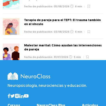
05/08/2026
6 min
Terapia de pareja para el TEPT: El trauma también
en el vínculo
03/08/2026
6 min
Malestar marital: Cómo ayudan las intervenciones
de pareja
31/07/2026
5 min
Neuropsicología, neurociencias y educación.
Cursos
NeuroClass Plus
Artículos