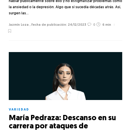
hablar públicamente sobre ello y no estigmatizar problemas como
la ansiedad o la depresión. Algo que sí sucedía décadas atrás. Así,
surgen las…
Jazmín Loza
,
24/12/2023
0
6 min
VARIEDAD
María Pedraza: Descanso en su
carrera por ataques de