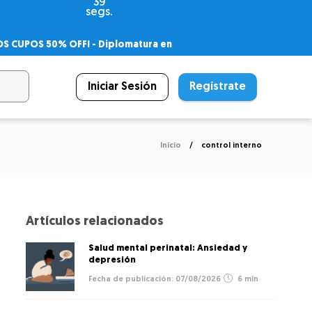
39
segs.
OS CUPOS 50% OFF! -
Diplomatura en
agnóstico
 PSICODIPLO
– Certificado Universitario
Iniciar Sesión
Regístrate
Inicio
control interno
Artículos relacionados
Salud mental perinatal: Ansiedad y
depresión
07/08/2026
6 min