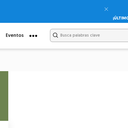
¡ÚLTIM
Psicodi
Cupón:
Eventos