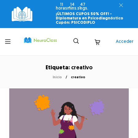
11
14
47
horas
mins.
segs.
¡ÚLTIMOS CUPOS 50% OFF! -
Diplomatura en Psicodiagnóstico
Cupón: PSICODIPLO
Toggle
Acceder
menu
Etiqueta:
creativo
Inicio
creativo