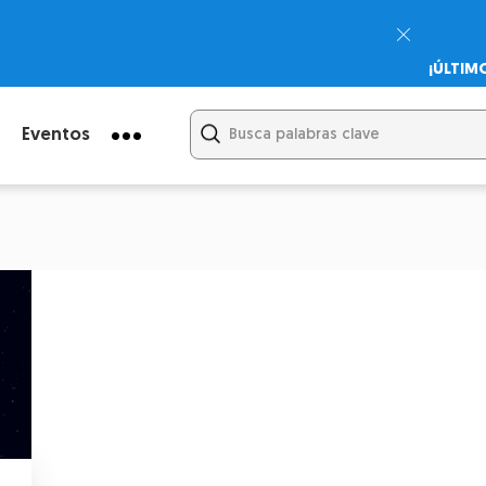
¡ÚLTIM
Psicodi
Cupón:
Eventos