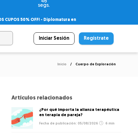
46
segs.
OS CUPOS 50% OFF! -
Diplomatura en
agnóstico
 PSICODIPLO
– Certificado Universitario
Iniciar Sesión
Regístrate
Inicio
Cuerpo de Exploración
Artículos relacionados
¿Por qué importa la alianza terapéutica
en terapia de pareja?
05/08/2026
6 min