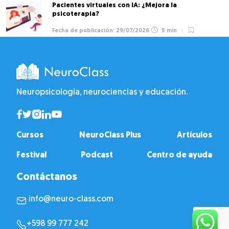
Pacientes virtuales con IA: ¿Mejora la
psicoterapia?
29/07/2026
5 min
Neuropsicología, neurociencias y educación.
Cursos
NeuroClass Plus
Artículos
Festival
Podcast
Centro de ayuda
Contáctanos
info@neuro-class.com
+598 99 777 242