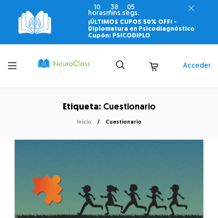
10
38
05
horas
mins.
segs.
¡ÚLTIMOS CUPOS 50% OFF! -
Diplomatura en Psicodiagnóstico
Cupón: PSICODIPLO
Toggle
Acceder
menu
Etiqueta:
Cuestionario
Inicio
Cuestionario