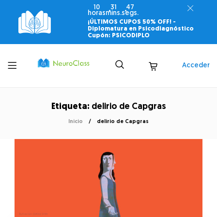
10
31
46
horas
mins.
segs.
¡ÚLTIMOS CUPOS 50% OFF! -
Diplomatura en Psicodiagnóstico
Cupón: PSICODIPLO
Toggle
Acceder
menu
Etiqueta:
delirio de Capgras
Inicio
delirio de Capgras