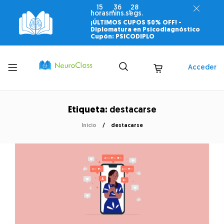
15
36
28
horas
mins.
segs.
¡ÚLTIMOS CUPOS 50% OFF! -
Diplomatura en Psicodiagnóstico
Cupón: PSICODIPLO
Toggle
Acceder
menu
Etiqueta:
destacarse
Inicio
destacarse