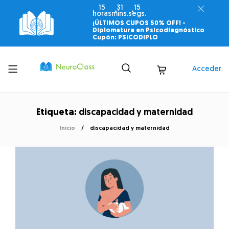
15
31
15
horas
mins.
segs.
¡ÚLTIMOS CUPOS 50% OFF! -
Diplomatura en Psicodiagnóstico
Cupón: PSICODIPLO
Toggle
Acceder
menu
Etiqueta:
discapacidad y maternidad
Inicio
discapacidad y maternidad