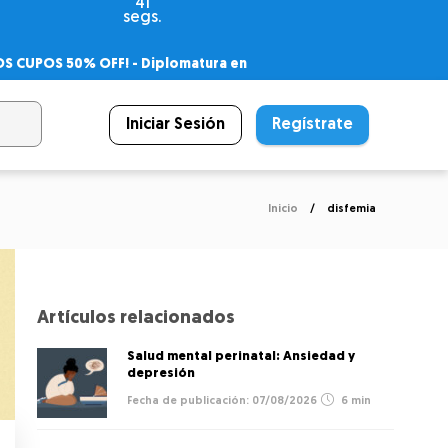
40
segs.
OS CUPOS 50% OFF! -
Diplomatura en
agnóstico
 PSICODIPLO
– Certificado Universitario
Iniciar Sesión
Regístrate
Inicio
disfemia
Artículos relacionados
Salud mental perinatal: Ansiedad y
depresión
07/08/2026
6 min