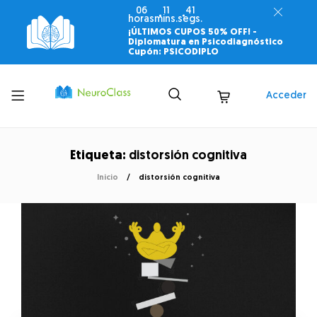
06
11
41
horas
mins.
segs.
¡ÚLTIMOS CUPOS 50% OFF! -
Diplomatura en Psicodiagnóstico
Cupón: PSICODIPLO
Toggle
Acceder
menu
Etiqueta:
distorsión cognitiva
Inicio
distorsión cognitiva